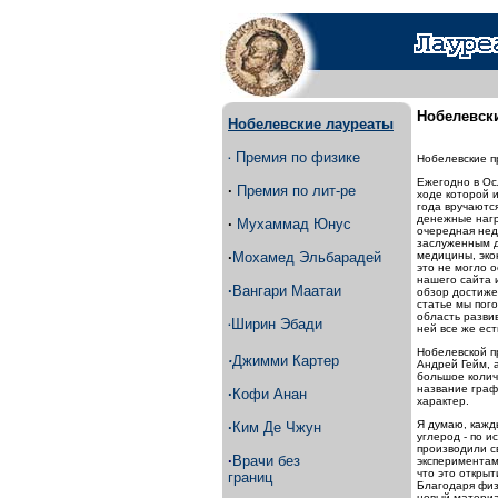
Нобелевски
Нобелевские лауреаты
Премия по физике
·
Нобелевские п
Ежегодно в Ос
·
Премия по лит-ре
ходе которой 
года вручаютс
денежные нагр
·
Мухаммад Юнус
очередная нед
заслуженным д
·
Мохамед Эльбарадей
медицины, экон
это не могло 
нашего сайта 
·
Вангари Маатаи
обзор достиже
статье мы пого
область развив
Ширин Эбади
·
ней все же ест
Нобелевской п
·
Джимми Картер
Андрей Гейм, 
большое колич
название граф
·
Кофи Анан
характер.
Я думаю, кажды
·
Ким Де Чжун
углерод - по 
производили с
·
Врачи без
экспериментам
что это откры
границ
Благодаря физ
новый материа