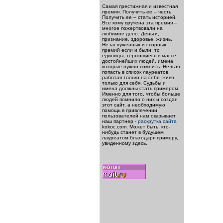
Самая престижная и известная
премия. Получить ее – честь.
Получить ее – стать историей.
Все кому вручена эта премия –
многое пожертвовали на
любимое дело. Деньги,
признание, здоровье, жизнь.
Незаслуженных и спорных
премий если и были, то
единицы, теряющиеся в массе
достойнейших людей, имена
которые нужно помнить. Нельзя
попасть в список лауреатов,
работая только на себя, живя
только для себя. Судьбы и
имена должны стать примером.
Именно для того, чтобы больше
людей помнило о них и создан
этот сайт, а необходимую
помощь в привлечении
пользователей нам оказывает
наш партнер -
раскрутка сайта
kokoc.com. Может быть, кто-
нибудь станет в будущем
лауреатом благодаря примеру,
увиденному здесь.