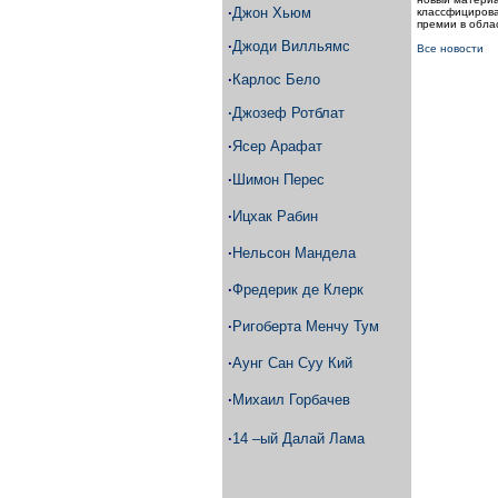
·
Джон Хьюм
классфицирова
премии в обла
·
Джоди Вилльямс
Все новости
·
Карлос Бело
·
Джозеф Ротблат
·
Ясер Арафат
·
Шимон Перес
·
Ицхак Рабин
·
Нельсон Мандела
·
Фредерик де Клерк
·
Ригоберта Менчу Тум
·
Аунг Сан Суу Кий
·
Михаил Горбачев
·
14 –ый Далай Лама